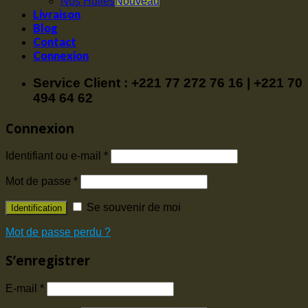
Nos Huiles
Livraison
Blog
Contact
Connexion
Service Client : +221 77 272 76 16 | +221 70
494 64 62
Connexion
Identifiant ou e-mail
*
Mot de passe
*
Se souvenir de moi
Identification
Mot de passe perdu ?
S’enregistrer
E-mail
*