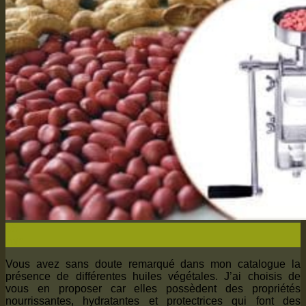
05
Avr
Vous avez sans doute remarqué dans mon catalogue la
présence de différentes huiles végétales. J’ai choisis de
vous en proposer car elles possèdent des propriétés
nourrissantes, hydratantes et protectrices qui font des