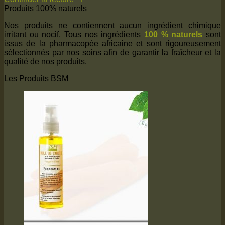
Produits 100% naturels
Nos produits ne contiennent aucun ingrédient chimique
irritant ou nocif. Tous nos ingrédients
100 % naturels
sont
issus de la pharmacopée africaine et sont rigoureusement
sélectionnés par nos soins afin de garantir la fraîcheur et la
qualité de nos produits.
Les Produits BSM