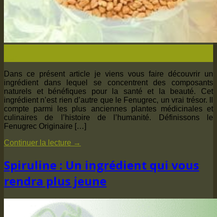
20
Mar
Dans ce présent article je viens vous faire découvrir un
ingrédient dans lequel se concentrent des composants
naturels et bénéfiques pour la santé et la beauté. Cet
ingrédient n’est rien d’autre que le Fenugrec, un vrai trésor. Il
compte parmi les plus anciennes plantes médicinales et
culinaires de l’histoire de l’humanité. Définissons le
Fenugrec Originaire […]
Continuer la lecture
→
Spiruline : Un ingrédient qui vous
rendra plus jeune