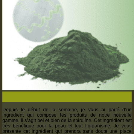
16
Fév
Depuis le début de la semaine, je vous ai parlé d’un
ingrédient qui compose les produits de notre nouvelle
gamme. Il s’agit bel et bien de la spiruline. Cet ingrédient est
très bénéfique pour la peau et tout l’organisme. Je vous
présente cet ingrédient qui prendra sans doute une place