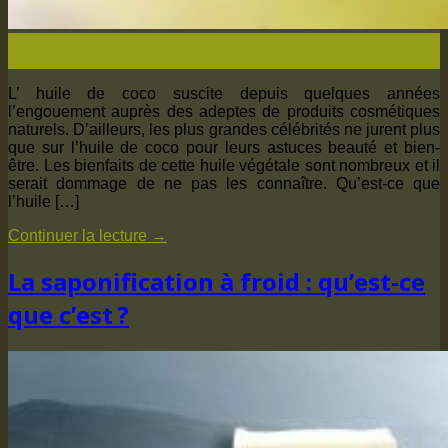
06
Sep
L’ huile de coco suscite depuis quelques années
l’engouement auprès des adeptes de produits cosmétiques
naturels. D’ailleurs, les plus grandes célébrités ne jurent plus
que sur l’huile de coco pour leurs astuces beauté et bien-
être. Les bienfaits de cette huile végétale sont nombreux et il
serait dommage de ne pas les connaître. Qu’est-ce que
l’huile […]
Continuer la lecture
→
La saponification à froid : qu’est-ce
que c’est ?