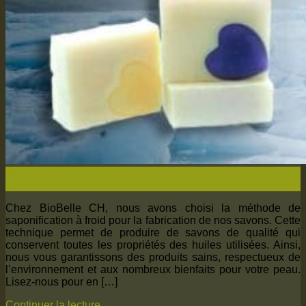
28
Juil
Chez BioBelle CH, nous avons choisi la méthode de
saponification à froid pour la fabrication de nos savons. Cette
technique permet de produire de savons de qualité qui
conservent toutes les propriétés des huiles utilisées. Ainsi,
nous vous garantissons des produits sains, respectueux de
l’environnement et aux nombreux bienfaits pour votre peau.
Lisez-nous pour en […]
Continuer la lecture
→