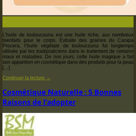
14
Nov
L’huile de touloucouna est une huile riche, aux nombreux
bienfaits pour le corps. Extraite des graines du Carapa
Procera, l’huile végétale de touloucouna fut longtemps
utilisée par les tradipraticiens dans le traitement de certains
maux et maladies. De nos jours, cette huile magique a fait
son apparition en cosmétique dans des produits pour la peau
[…]
Continuer la lecture
→
Cosmétique Naturelle : 5 Bonnes
Raisons de l’adopter