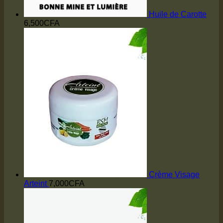
Huile de Carotte
6,500
CFA
Crème Visage
Arteint
7,000
CFA