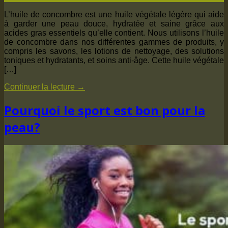
L’huile de concombre est une huile végétale légère qui aide
à garder une peau douce, hydratée et saine grâce aux
acides gras essentiels qu’elle contient. Nous utilisons l’huile
de concombre dans nos différentes gammes de produits, y
compris les savons, les lotions de nettoyage, des solutions
toniques et hydratants, et soins anti-âge. Cette huile végétale
[…]
Continuer la lecture
→
Pourquoi le sport est bon pour la
peau?