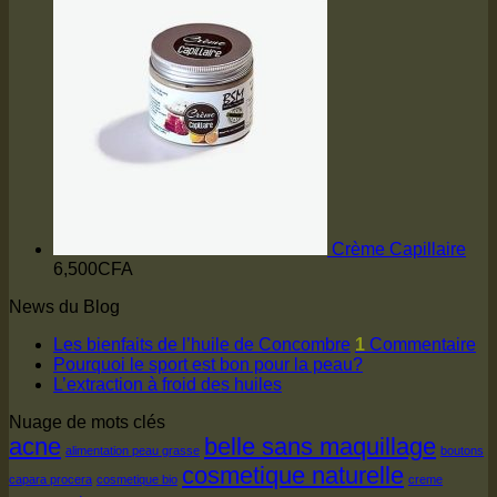
Crème Capillaire
6,500
CFA
News du Blog
Les bienfaits de l’huile de Concombre
1
Commentaire
Pourquoi le sport est bon pour la peau?
L’extraction à froid des huiles
Nuage de mots clés
acne
belle sans maquillage
alimentation peau grasse
boutons
cosmetique naturelle
capara procera
cosmetique bio
creme