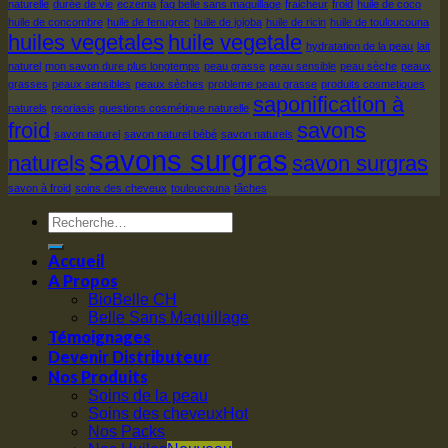
naturelle
durée de vie
eczema
faq belle sans maquillage
fraicheur
froid
huile de coco
huile de concombre
huile de fenugrec
huile de jojoba
huile de ricin
huile de touloucouna
huiles vegetales
huile vegetale
hydratation de la peau
lait
naturel
mon savon dure plus longtemps
peau grasse
peau sensible
peau sèche
peaux
grasses
peaux sensibles
peaux sèches
probleme peau grasse
produits cosmetiques
saponification à
naturels
psoriasis
questions cosmétique naturelle
froid
savons
savon naturel
savon naturel bébé
savon naturels
savons surgras
naturels
savon surgras
savon à froid
soins des cheveux
touloucouna
tâches
Accueil
A Propos
BioBelle CH
Belle Sans Maquillage
Témoignages
Devenir Distributeur
Nos Produits
Soins de la peau
Soins des cheveux
Nos Packs