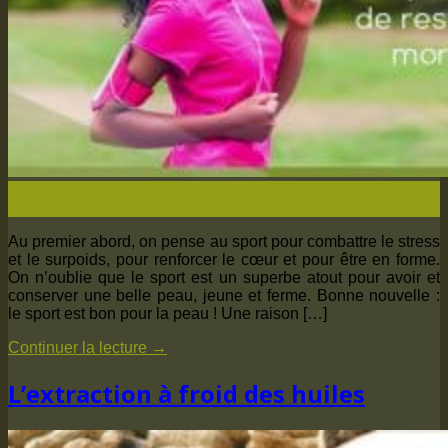
24
Avr
Au premier abord, on pense au sport pour combattre le stress
et le surpoids, pour renforcer le cœur et pour être en forme.
On n’oublie que le sport est un superbe atout pour avoir et
conserver une belle peau, jeune et ferme. Bonne nouvelle :
le sport est bon pour la peau ! Une raison […]
Continuer la lecture
→
L’extraction à froid des huiles