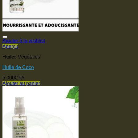
Ajouter à la wishlist
Aperçu
Huiles Végétales
Huile de Coco
5,000
CFA
Ajouter au panier