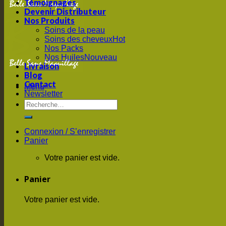
Témoignages
Devenir Distributeur
Nos Produits
Soins de la peau
Soins des cheveux
Nos Packs
Nos Huiles
Livraison
Blog
Contact
Menu
Newsletter
Connexion / S’enregistrer
Panier
Votre panier est vide.
Panier
Votre panier est vide.