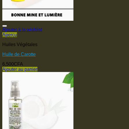
Ajouter à la wishlist
Aperçu
Huiles Végétales
Huile de Carotte
6,500
CFA
Ajouter au panier