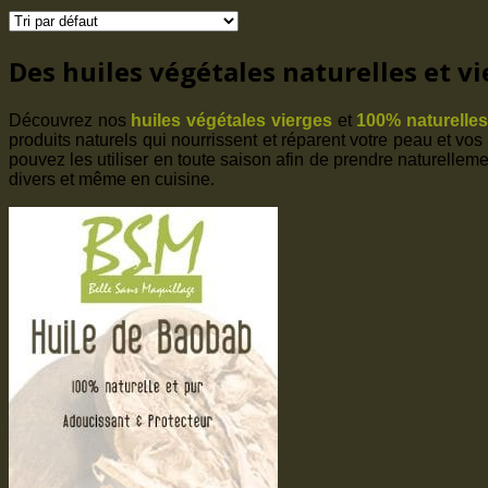
Des huiles végétales naturelles et v
Découvrez nos
huiles végétales vierges
et
100% naturelle
produits naturels qui nourrissent et réparent votre peau et vo
pouvez les utiliser en toute saison afin de prendre naturelleme
divers et même en cuisine.