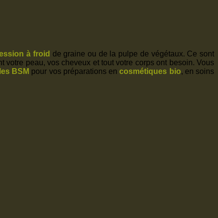
ession à froid
de graine ou de la pulpe de végétaux. Ce sont
t votre peau, vos cheveux et tout votre corps ont besoin. Vous
les BSM
pour vos préparations en
cosmétiques bio
, en soins