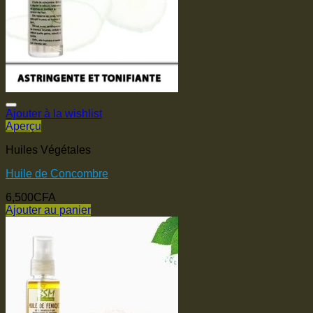
Ajouter à la wishlist
Aperçu
Huiles Végétales
Huile de Concombre
6,500
CFA
Ajouter au panier