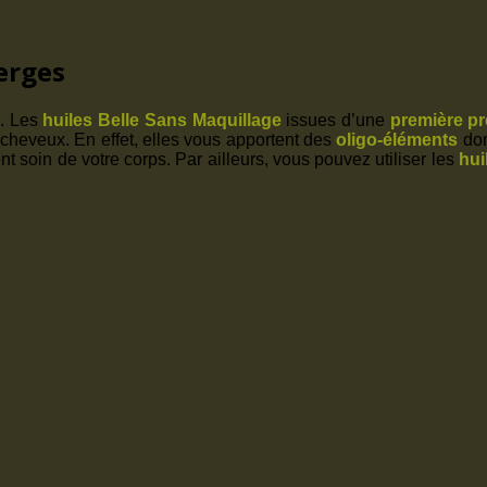
ierges
s
. Les
huiles Belle Sans Maquillage
issues d’une
première pr
s cheveux. En effet, elles vous apportent des
oligo-éléments
don
nt soin de votre corps. Par ailleurs, vous pouvez utiliser les
hui