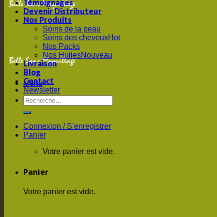
Témoignages
Devenir Distributeur
Nos Produits
Soins de la peau
Soins des cheveux
Nos Packs
Nos Huiles
Livraison
Blog
Contact
Menu
Newsletter
Connexion / S’enregistrer
Panier
Votre panier est vide.
Panier
Votre panier est vide.