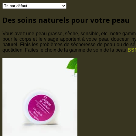
Des soins naturels pour votre peau
Vous avez une peau grasse, sèche, sensible, etc. notre gamme 
pour le corps et le visage apportent à votre peau douceur, hyd
naturel. Finis les problèmes de sécheresse de peau ou de sébo
quotidien. Faites le choix de la gamme de soin de la peau
BS