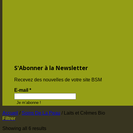
S'Abonner à la Newsletter
Recevez des nouvelles de votre site BSM
E-mail
*
Accueil
/
Soins De La Peau
/
Laits et Crèmes Bio
Filtrer
Showing all 6 results