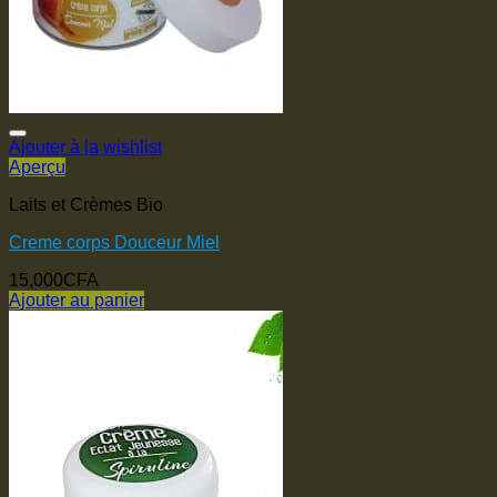
Ajouter à la wishlist
Aperçu
Laits et Crèmes Bio
Creme corps Douceur Miel
15,000
CFA
Ajouter au panier