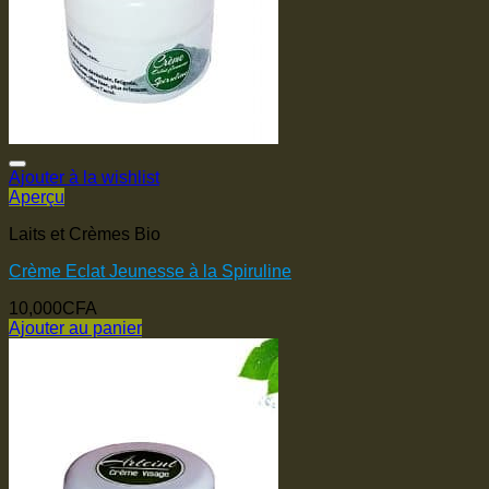
Ajouter à la wishlist
Aperçu
Laits et Crèmes Bio
Crème Eclat Jeunesse à la Spiruline
10,000
CFA
Ajouter au panier