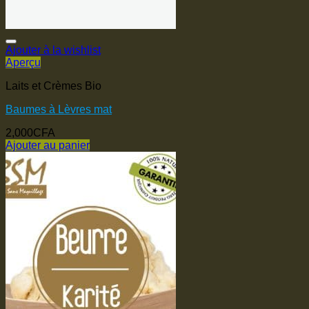
Ajouter à la wishlist
Aperçu
Laits et Crèmes Bio
Baumes à Lèvres mat
2,000
CFA
Ajouter au panier